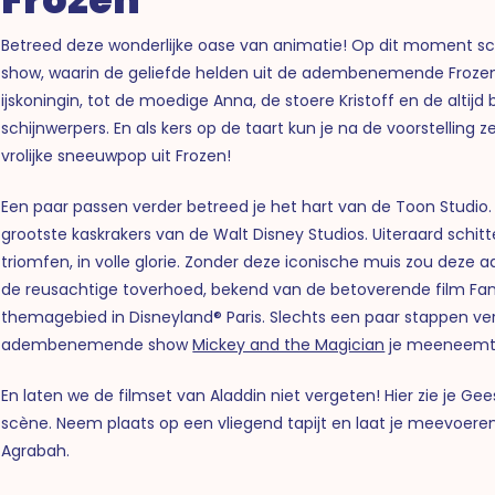
Betreed deze wonderlijke oase van animatie! Op dit moment sch
show, waarin de geliefde helden uit de adembenemende Frozen-
ijskoningin, tot de moedige Anna, de stoere Kristoff en de altij
schijnwerpers. En als kers op de taart kun je na de voorstellin
vrolijke sneeuwpop uit Frozen!
Een paar passen verder betreed je het hart van de Toon Studio. 
grootste kaskrakers van de Walt Disney Studios. Uiteraard schi
triomfen, in volle glorie. Zonder deze iconische muis zou deze
de reusachtige toverhoed, bekend van de betoverende film Fant
themagebied in Disneyland® Paris. Slechts een paar stappen ve
adembenemende show
Mickey and the Magician
je meeneemt o
En laten we de filmset van Aladdin niet vergeten! Hier zie je G
scène. Neem plaats op een vliegend tapijt en laat je meevoere
Agrabah.