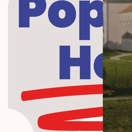
Popu
Ho