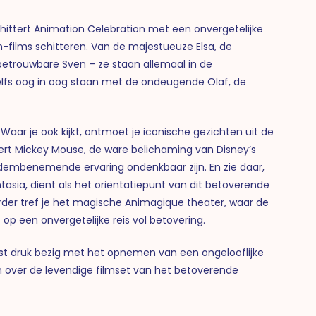
ittert Animation Celebration met een onvergetelijke
films schitteren. Van de majestueuze Elsa, de
d betrouwbare Sven – ze staan allemaal in de
g zelfs oog in oog staan met de ondeugende Olaf, de
Waar je ook kijkt, ontmoet je iconische gezichten uit de
ttert Mickey Mouse, de ware belichaming van Disney’s
 adembenemende ervaring ondenkbaar zijn. En zie daar,
asia, dient als het oriëntatiepunt van dit betoverende
rder tref je het magische Animagique theater, waar de
p een onvergetelijke reis vol betovering.
eest druk bezig met het opnemen van een ongelooflijke
n over de levendige filmset van het betoverende