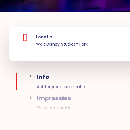
Locatie
Walt Disney Studios® Park
Info
Achtergrond informatie
Impressies
Foto's en video's