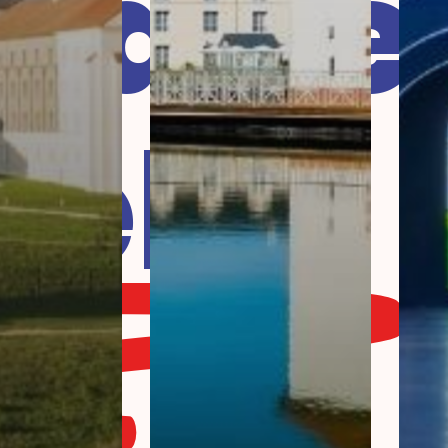
laire
tels