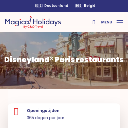
Skip
🇩🇪
Deutschland
🇧🇪
België
to
main
MENU
content
search
Disneyland® Paris restaurants
Openingstijden
365 dagen per jaar