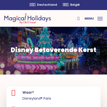
Skip
🇩🇪
Deutschland
🇧🇪
België
to
main
MENU
content
search
Disney Betoverende Kerst
Waar?
Disneyland® Paris