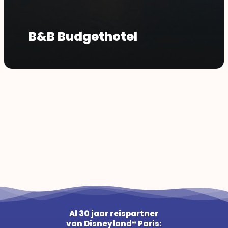
B&B Budgethotel
Al 30 jaar reispartner
van Disneyland® Paris: