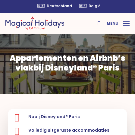
Skip
🇩🇪
Deutschland
🇧🇪
België
to
main
MENU
content
search
Appartementen en Airbnb’s
vlakbij Disneyland® Paris
Nabij Disneyland® Paris
Volledig uitgeruste accommodaties