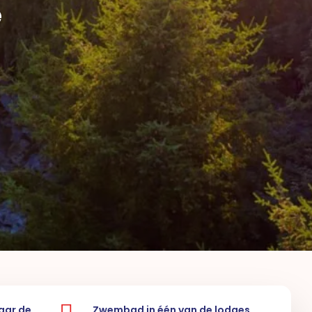
e
naar de
Zwembad in één van de lodges