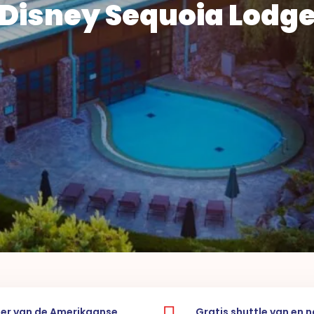
Disney Sequoia Lodg
eer van de Amerikaanse
Gratis shuttle van en 