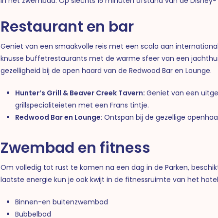
in het zwembad. Op slechts 15 minuten afstand van de Disney® 
Restaurant en bar
Geniet van een smaakvolle reis met een scala aan international
knusse buffetrestaurants met de warme sfeer van een jachthui
gezelligheid bij de open haard van de Redwood Bar en Lounge.
Hunter’s Grill &
Beaver Creek Tavern:
Geniet van een uitge
grillspecialiteieten met een Frans tintje.
Redwood Bar en Lounge:
Ontspan bij de gezellige openhaa
Zwembad en fitness
Om volledig tot rust te komen na een dag in de Parken, besch
laatste energie kun je ook kwijt in de fitnessruimte van het hotel
Binnen-en buitenzwembad
Bubbelbad