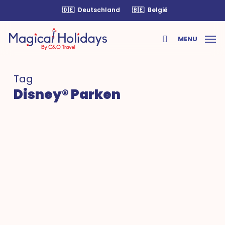
Skip
🇩🇪
Deutschland
🇧🇪
België
to
main
MENU
content
search
Tag
Disney® Parken