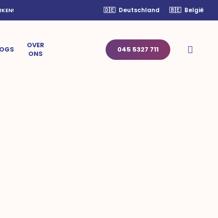
🇩🇪
Deutschland
🇧🇪
België
RKEN!
OVER
sear
LOGS
045 5327 711
ONS