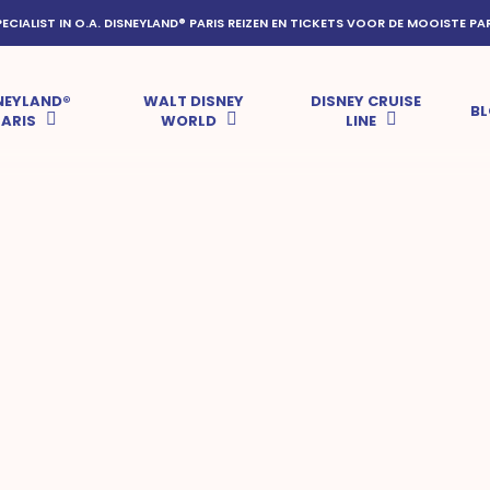
PECIALIST IN O.A. DISNEYLAND® PARIS REIZEN EN TICKETS VOOR DE MOOISTE PA
NEYLAND®
WALT DISNEY
DISNEY CRUISE
B
PARIS
WORLD
LINE