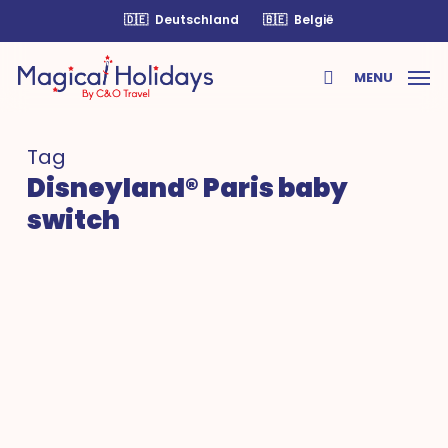
Skip
🇩🇪
Deutschland
🇧🇪
België
to
main
MENU
content
search
Tag
Disneyland® Paris baby
switch