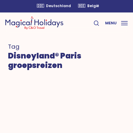
Skip
🇩🇪
Deutschland
🇧🇪
België
to
main
MENU
content
search
Tag
Disneyland® Paris
groepsreizen