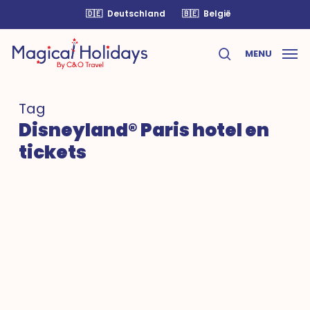
Skip
🇩🇪
Deutschland
🇧🇪
België
to
main
MENU
content
search
Tag
Disneyland® Paris hotel en
tickets