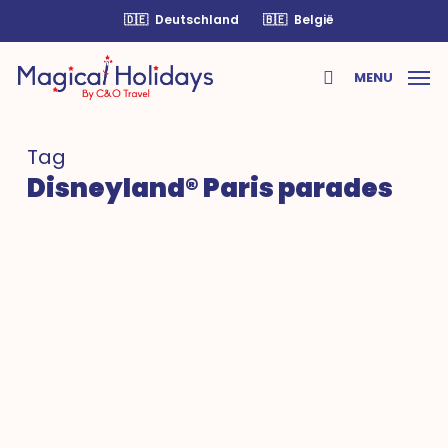
Skip
🇩🇪
Deutschland
🇧🇪
België
to
main
MENU
content
search
Tag
Disneyland® Paris parades