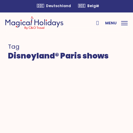
Skip
🇩🇪
Deutschland
🇧🇪
België
to
main
MENU
content
search
Tag
Disneyland® Paris shows