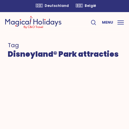
Skip
🇩🇪
Deutschland
🇧🇪
België
to
main
MENU
content
search
Tag
Disneyland® Park attracties