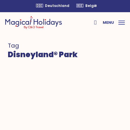
Skip
🇩🇪
Deutschland
🇧🇪
België
to
main
MENU
content
search
Tag
Disneyland® Park