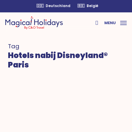
Skip
🇩🇪
Deutschland
🇧🇪
België
to
main
MENU
content
search
Tag
Hotels nabij Disneyland®
Paris