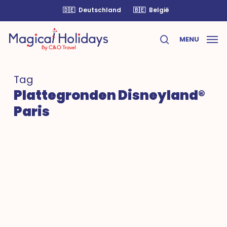
Skip
🇩🇪
Deutschland
🇧🇪
België
to
main
MENU
content
search
Tag
Plattegronden Disneyland®
Paris