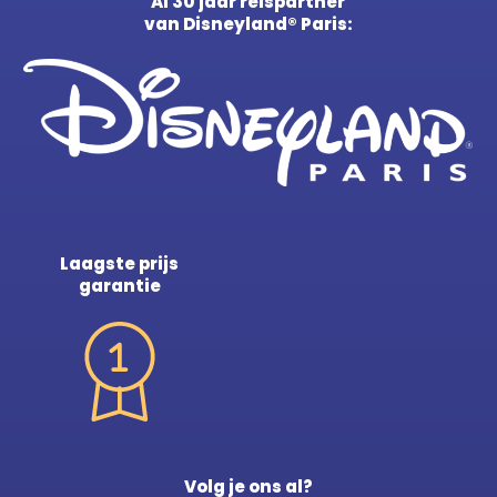
Al 30 jaar reispartner
van Disneyland® Paris:
Laagste prijs
garantie
Volg je ons al?