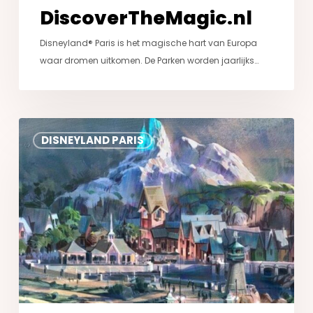
DiscoverTheMagic.nl
Disneyland® Paris is het magische hart van Europa
waar dromen uitkomen. De Parken worden jaarlijks…
World
DISNEYLAND PARIS
of
Frozen
in
Disneyland®
Paris:
Alles
wat
je
moet
weten