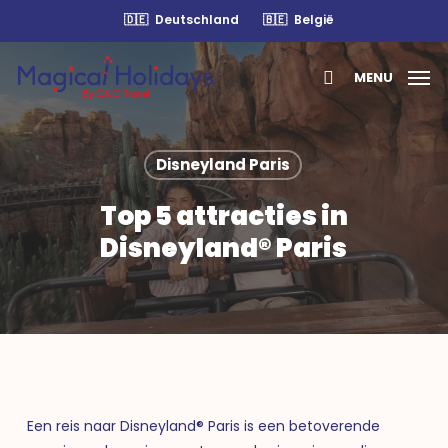
Skip
🇩🇪
Deutschland
🇧🇪
België
to
main
MENU
content
search
Disneyland Paris
Top 5 attracties in
Disneyland® Paris
Een reis naar Disneyland® Paris is een betoverende