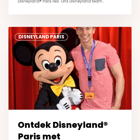
Disneyland® Paris reis. Ons Disneyland team…
Ontdek
DISNEYLAND PARIS
Disneyland®
Paris
met
DiscoverTheMagic.nl
Ontdek Disneyland®
Paris met